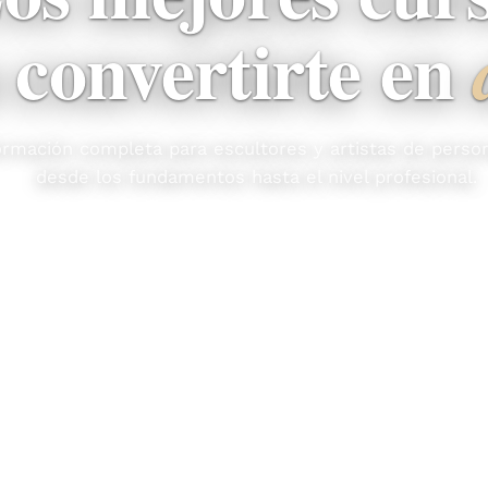
 convertirte en
ormación completa para escultores y artistas de person
desde los fundamentos hasta el nivel profesional.