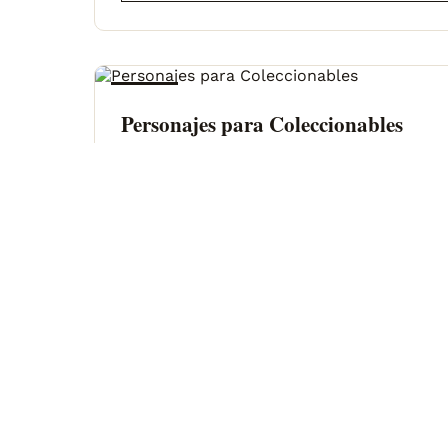
CURSO
Personajes para Coleccionables
DURACIÓN
De por vida
IDIOMA
Español
SUBTÍTULOS
Esp / Ing / Por
COMPRAR