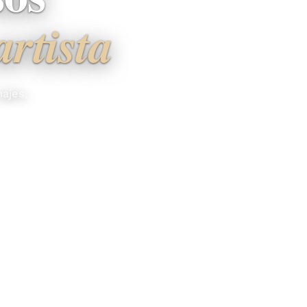
artista
ajes,