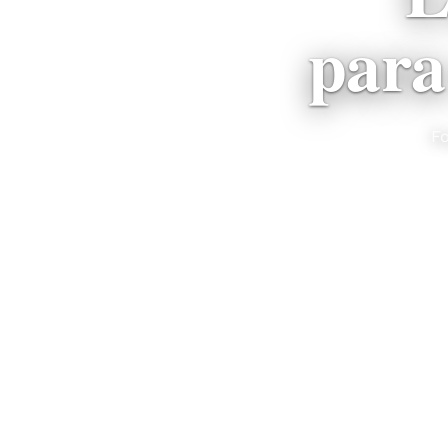
para
F