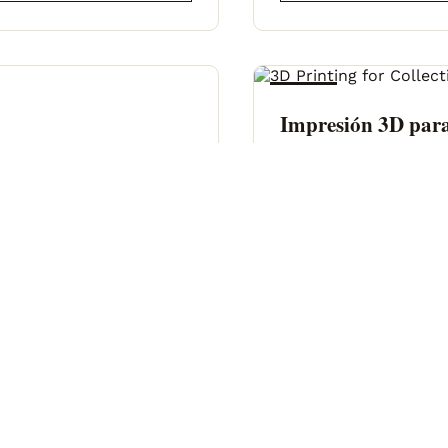
CURSO
Impresión 3D para
DURACIÓN
De por vida
IDIOMA
Español
SUBTÍTULOS
Esp / Ing / 
· ACCESO / ILIMITADO ·