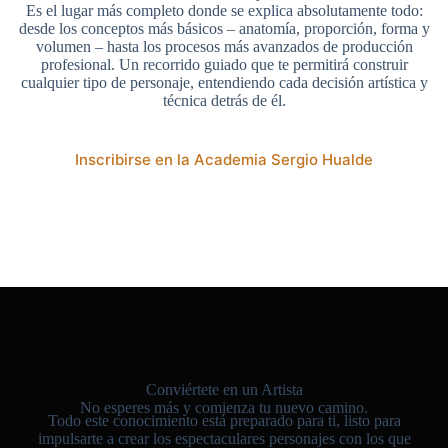
Es el lugar más completo donde se explica absolutamente todo:
desde los conceptos más básicos – anatomía, proporción, forma y
volumen – hasta los procesos más avanzados de producción
profesional. Un recorrido guiado que te permitirá construir
cualquier tipo de personaje, entendiendo cada decisión artística y
técnica detrás de él.
Inscribirse en la Academia Sergio Hualde
Conviértete en un Artista
No esperes más y comienza tu nuevo camino.
Todo este conocimiento está preparado para ti, listo para
impulsarte a crear los espectaculares personajes con los que