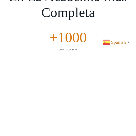
Completa
+1000
Spanish
▼
CLASES
+210
HORAS DE CONTENIDO
18
CURSOS
+12