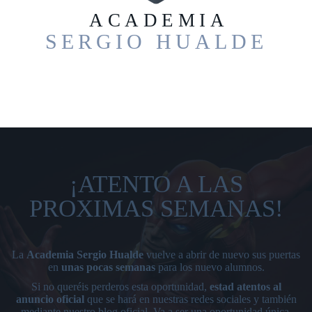
ACADEMIA
SERGIO HUALDE
¡ATENTO A LAS
PROXIMAS SEMANAS!
La
Academia Sergio Hualde
vuelve a abrir de nuevo sus puertas
en
unas pocas semanas
para los nuevo alumnos.
Si no queréis perderos esta oportunidad,
estad atentos al
anuncio oficial
que se hará en nuestras redes sociales y también
mediante nuestro blog oficial. Va a ser una oportunidad única.